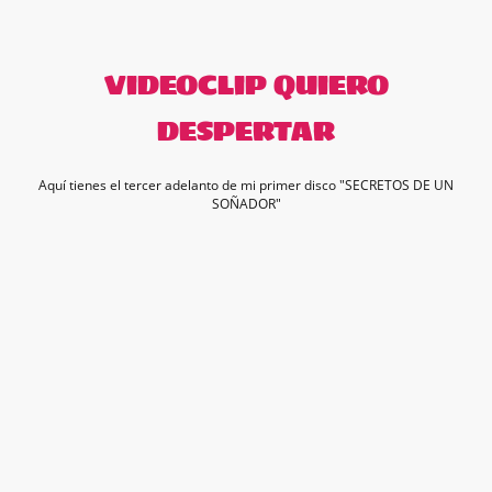
VIDEOCLIP QUIERO
DESPERTAR
Aquí tienes el tercer adelanto de mi primer disco "SECRETOS DE UN
SOÑADOR"